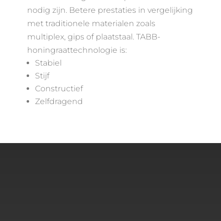
nodig zijn. Betere prestaties in vergelijking
met traditionele materialen zoals
multiplex, gips of plaatstaal. TABB-
honingraattechnologie is:
Stabiel
Stijf
Constructief
Zelfdragend